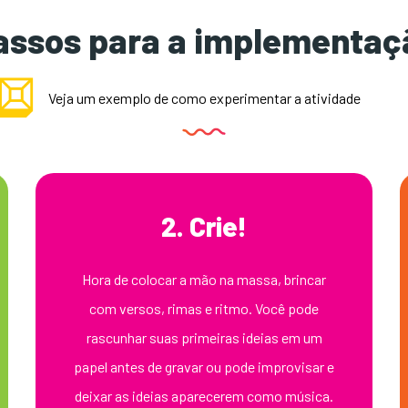
assos para a implementaç
Veja um exemplo de como experimentar a atividade
2. Crie!
Hora de colocar a mão na massa, brincar
com versos, rimas e ritmo. Você pode
rascunhar suas primeiras ideias em um
papel antes de gravar ou pode improvisar e
deixar as ideias aparecerem como música.